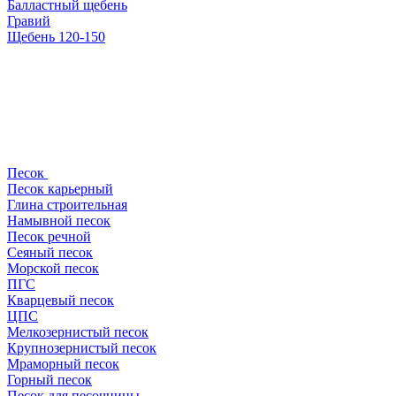
Балластный щебень
Гравий
Щебень 120-150
Песок
Песок карьерный
Глина строительная
Намывной песок
Песок речной
Сеяный песок
Морской песок
ПГС
Кварцевый песок
ЦПС
Мелкозернистый песок
Крупнозернистый песок
Мраморный песок
Горный песок
Песок для песочницы