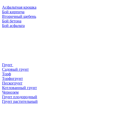
Асфальтная крошка
Бой кирпича
Вторичный щебень
Бой бетона
Бой асфальта
Грунт
Садовый грунт
Торф
Торфогрунт
Пескогрунт
Котлованный грунт
Чернозем
Грунт плодородный
Грунт растительный