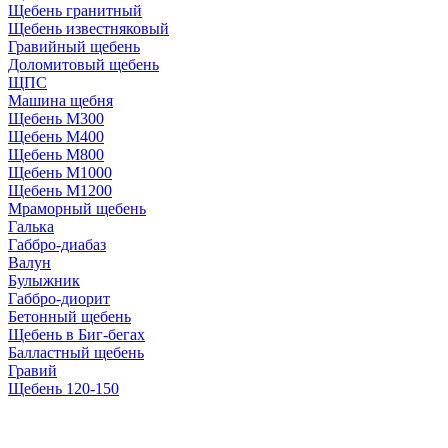
Щебень гранитный
Щебень известняковый
Гравийный щебень
Доломитовый щебень
ЩПС
Машина щебня
Щебень М300
Щебень М400
Щебень М800
Щебень М1000
Щебень М1200
Мраморный щебень
Галька
Габбро-диабаз
Валун
Булыжник
Габбро-диорит
Бетонный щебень
Щебень в Биг-бегах
Балластный щебень
Гравий
Щебень 120-150