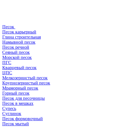
Песок
Песок карьерный
Глина строительная
Намывной песок
Песок речной
Сеяный песок
Морской песок
ПГС
Кварцевый песок
ЦПС
Мелкозернистый песок
Крупнозернистый песок
Мраморный песок
Горный песок
Песок для песочницы
Песок в мешках
Супесь
Суглинок
Песок формовочный
Песок мытый