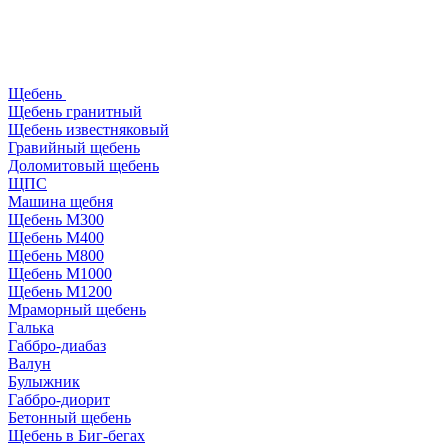
Щебень
Щебень гранитный
Щебень известняковый
Гравийный щебень
Доломитовый щебень
ЩПС
Машина щебня
Щебень М300
Щебень М400
Щебень М800
Щебень М1000
Щебень М1200
Мраморный щебень
Галька
Габбро-диабаз
Валун
Булыжник
Габбро-диорит
Бетонный щебень
Щебень в Биг-бегах