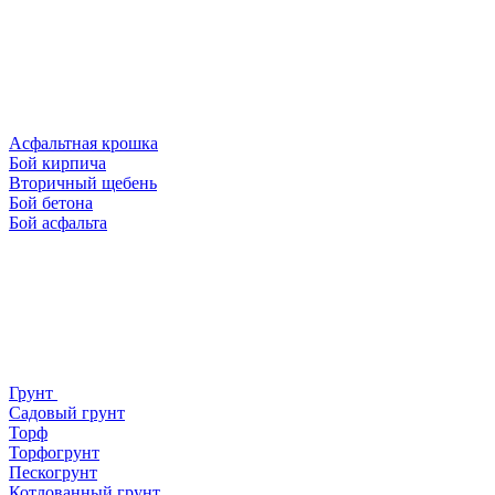
Асфальтная крошка
Бой кирпича
Вторичный щебень
Бой бетона
Бой асфальта
Грунт
Садовый грунт
Торф
Торфогрунт
Пескогрунт
Котлованный грунт