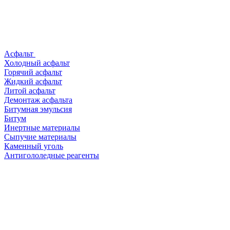
Асфальт
Холодный асфальт
Горячий асфальт
Жидкий асфальт
Литой асфальт
Демонтаж асфальта
Битумная эмульсия
Битум
Инертные материалы
Сыпучие материалы
Каменный уголь
Антигололедные реагенты