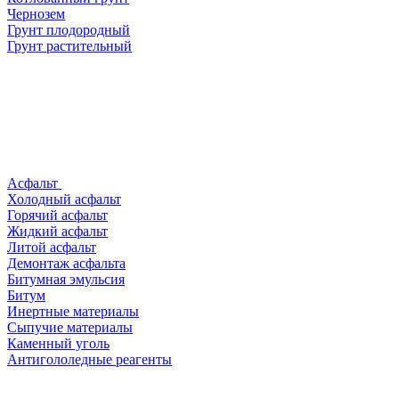
Чернозем
Грунт плодородный
Грунт растительный
Асфальт
Холодный асфальт
Горячий асфальт
Жидкий асфальт
Литой асфальт
Демонтаж асфальта
Битумная эмульсия
Битум
Инертные материалы
Сыпучие материалы
Каменный уголь
Антигололедные реагенты