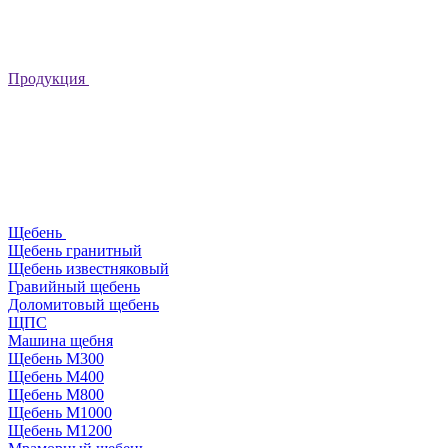
Продукция
Щебень
Щебень гранитный
Щебень известняковый
Гравийный щебень
Доломитовый щебень
ЩПС
Машина щебня
Щебень М300
Щебень М400
Щебень М800
Щебень М1000
Щебень М1200