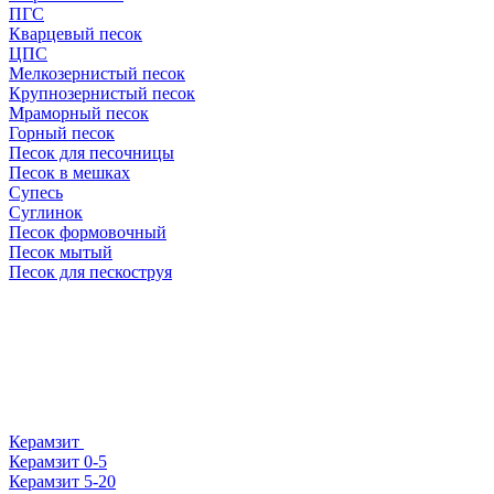
ПГС
Кварцевый песок
ЦПС
Мелкозернистый песок
Крупнозернистый песок
Мраморный песок
Горный песок
Песок для песочницы
Песок в мешках
Супесь
Суглинок
Песок формовочный
Песок мытый
Песок для пескоструя
Керамзит
Керамзит 0-5
Керамзит 5-20