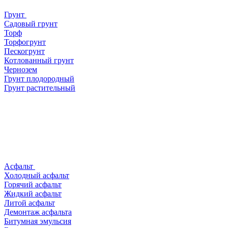
Грунт
Садовый грунт
Торф
Торфогрунт
Пескогрунт
Котлованный грунт
Чернозем
Грунт плодородный
Грунт растительный
Асфальт
Холодный асфальт
Горячий асфальт
Жидкий асфальт
Литой асфальт
Демонтаж асфальта
Битумная эмульсия