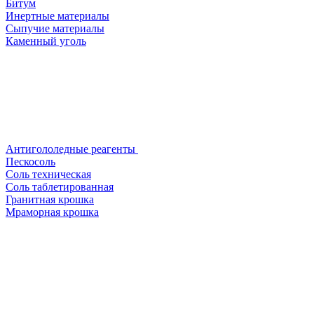
Битум
Инертные материалы
Сыпучие материалы
Каменный уголь
Антигололедные реагенты
Пескосоль
Соль техническая
Соль таблетированная
Гранитная крошка
Мраморная крошка