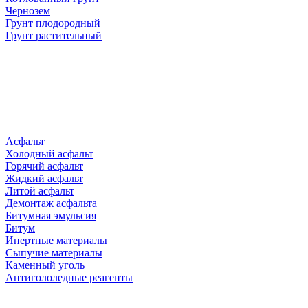
Чернозем
Грунт плодородный
Грунт растительный
Асфальт
Холодный асфальт
Горячий асфальт
Жидкий асфальт
Литой асфальт
Демонтаж асфальта
Битумная эмульсия
Битум
Инертные материалы
Сыпучие материалы
Каменный уголь
Антигололедные реагенты