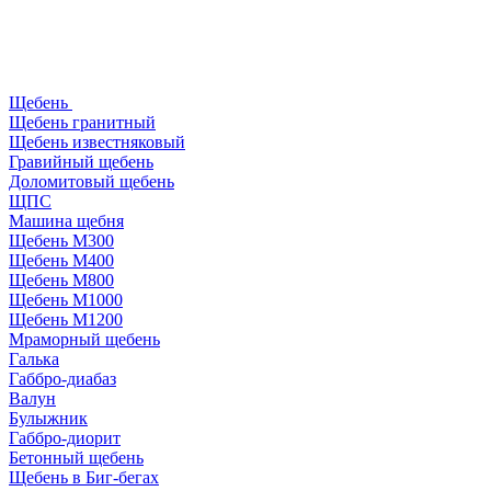
Щебень
Щебень гранитный
Щебень известняковый
Гравийный щебень
Доломитовый щебень
ЩПС
Машина щебня
Щебень М300
Щебень М400
Щебень М800
Щебень М1000
Щебень М1200
Мраморный щебень
Галька
Габбро-диабаз
Валун
Булыжник
Габбро-диорит
Бетонный щебень
Щебень в Биг-бегах