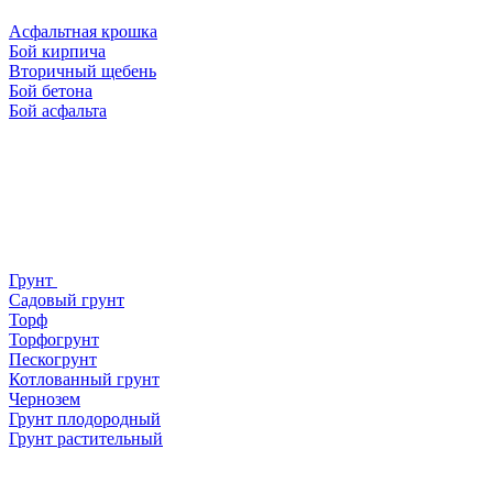
Асфальтная крошка
Бой кирпича
Вторичный щебень
Бой бетона
Бой асфальта
Грунт
Садовый грунт
Торф
Торфогрунт
Пескогрунт
Котлованный грунт
Чернозем
Грунт плодородный
Грунт растительный