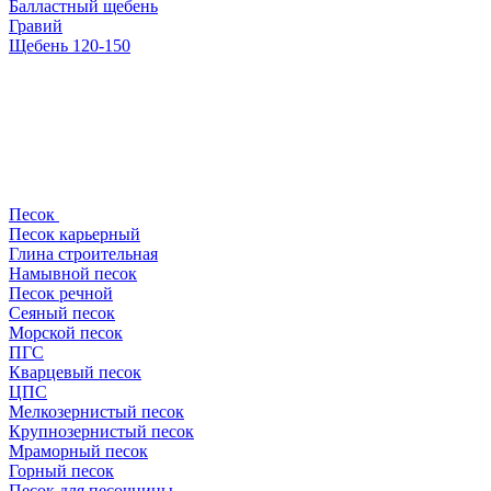
Балластный щебень
Гравий
Щебень 120-150
Песок
Песок карьерный
Глина строительная
Намывной песок
Песок речной
Сеяный песок
Морской песок
ПГС
Кварцевый песок
ЦПС
Мелкозернистый песок
Крупнозернистый песок
Мраморный песок
Горный песок
Песок для песочницы