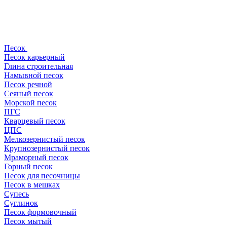
Песок
Песок карьерный
Глина строительная
Намывной песок
Песок речной
Сеяный песок
Морской песок
ПГС
Кварцевый песок
ЦПС
Мелкозернистый песок
Крупнозернистый песок
Мраморный песок
Горный песок
Песок для песочницы
Песок в мешках
Супесь
Суглинок
Песок формовочный
Песок мытый