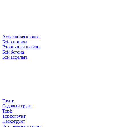
Асфальтная крошка
Бой кирпича
Вторичный щебень
Бой бетона
Бой асфальта
Грунт
Садовый грунт
Торф
Торфогрунт
Пескогрунт
Котлованный грунт