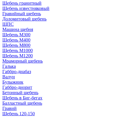
Щебень гранитный
Щебень известняковый
Гравийный щебень
Доломитовый щебень
ЩПС
Машина щебня
Щебень М300
Щебень М400
Щебень М800
Щебень М1000
Щебень М1200
Мраморный щебень
Галька
Габбро-диабаз
Валун
Булыжник
Габбро-диорит
Бетонный щебень
Щебень в Биг-бегах
Балластный щебень
Гравий
Щебень 120-150