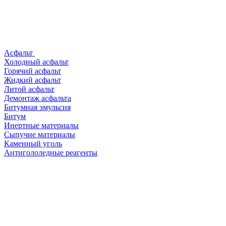
Асфальт
Холодный асфальт
Горячий асфальт
Жидкий асфальт
Литой асфальт
Демонтаж асфальта
Битумная эмульсия
Битум
Инертные материалы
Сыпучие материалы
Каменный уголь
Антигололедные реагенты