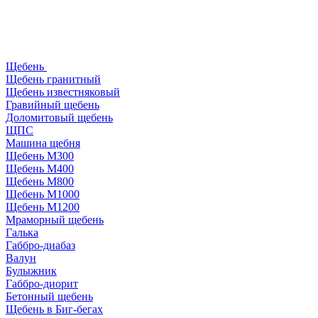
Щебень
Щебень гранитный
Щебень известняковый
Гравийный щебень
Доломитовый щебень
ЩПС
Машина щебня
Щебень М300
Щебень М400
Щебень М800
Щебень М1000
Щебень М1200
Мраморный щебень
Галька
Габбро-диабаз
Валун
Булыжник
Габбро-диорит
Бетонный щебень
Щебень в Биг-бегах