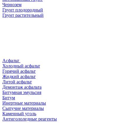
Чернозем
Грунт плодородный
Грунт растительный
Асфальт
Холодный асфальт
Горячий асфальт
Жидкий асфальт
Литой асфальт
Демонтаж асфальта
Битумная эмульсия
Битум
Инертные материалы
Сыпучие материалы
Каменный уголь
Антигололедные реагенты