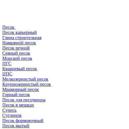
Песок
Песок карьерный
Глина строительная
Намывной песок
Песок речной
Сеяный песок
Морской песок
ПГС
Кварцевый песок
ЦПС
Мелкозернистый песок
Крупнозернистый песок
Мраморный песок
Горный песок
Песок для песочницы
Песок в мешках
Супесь
Суглинок
Песок формовочный
Песок мытый