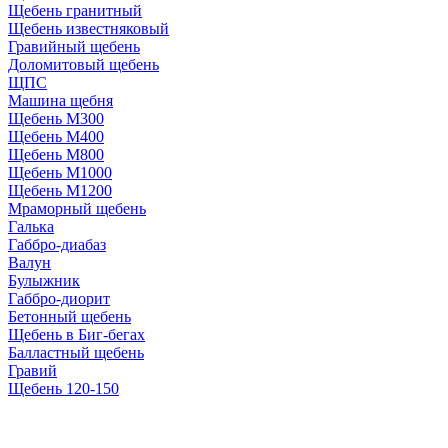
Щебень гранитный
Щебень известняковый
Гравийный щебень
Доломитовый щебень
ЩПС
Машина щебня
Щебень М300
Щебень М400
Щебень М800
Щебень М1000
Щебень М1200
Мраморный щебень
Галька
Габбро-диабаз
Валун
Булыжник
Габбро-диорит
Бетонный щебень
Щебень в Биг-бегах
Балластный щебень
Гравий
Щебень 120-150