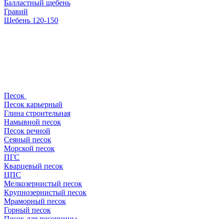
Балластный щебень
Гравий
Щебень 120-150
Песок
Песок карьерный
Глина строительная
Намывной песок
Песок речной
Сеяный песок
Морской песок
ПГС
Кварцевый песок
ЦПС
Мелкозернистый песок
Крупнозернистый песок
Мраморный песок
Горный песок
Песок для песочницы