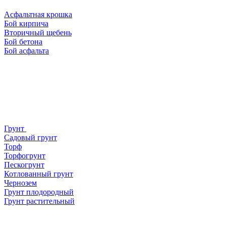
Асфальтная крошка
Бой кирпича
Вторичный щебень
Бой бетона
Бой асфальта
Грунт
Садовый грунт
Торф
Торфогрунт
Пескогрунт
Котлованный грунт
Чернозем
Грунт плодородный
Грунт растительный