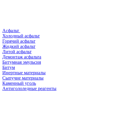
Асфальт
Холодный асфальт
Горячий асфальт
Жидкий асфальт
Литой асфальт
Демонтаж асфальта
Битумная эмульсия
Битум
Инертные материалы
Сыпучие материалы
Каменный уголь
Антигололедные реагенты