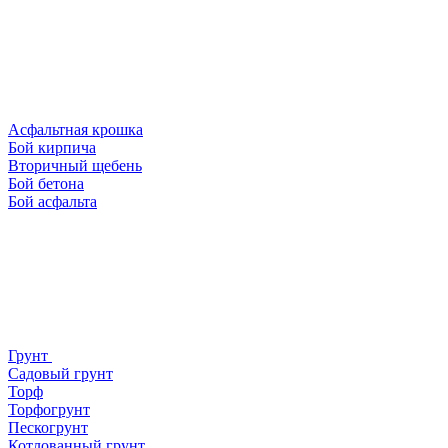
Асфальтная крошка
Бой кирпича
Вторичный щебень
Бой бетона
Бой асфальта
Грунт
Садовый грунт
Торф
Торфогрунт
Пескогрунт
Котлованный грунт