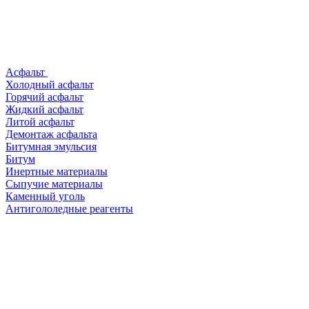
Асфальт
Холодный асфальт
Горячий асфальт
Жидкий асфальт
Литой асфальт
Демонтаж асфальта
Битумная эмульсия
Битум
Инертные материалы
Сыпучие материалы
Каменный уголь
Антигололедные реагенты