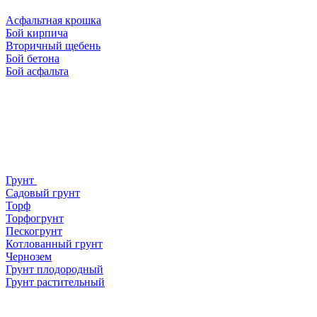
Асфальтная крошка
Бой кирпича
Вторичный щебень
Бой бетона
Бой асфальта
Грунт
Садовый грунт
Торф
Торфогрунт
Пескогрунт
Котлованный грунт
Чернозем
Грунт плодородный
Грунт растительный