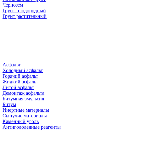
Чернозем
Грунт плодородный
Грунт растительный
Асфальт
Холодный асфальт
Горячий асфальт
Жидкий асфальт
Литой асфальт
Демонтаж асфальта
Битумная эмульсия
Битум
Инертные материалы
Сыпучие материалы
Каменный уголь
Антигололедные реагенты