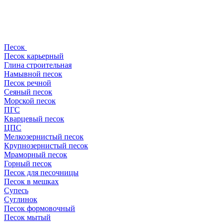
Песок
Песок карьерный
Глина строительная
Намывной песок
Песок речной
Сеяный песок
Морской песок
ПГС
Кварцевый песок
ЦПС
Мелкозернистый песок
Крупнозернистый песок
Мраморный песок
Горный песок
Песок для песочницы
Песок в мешках
Супесь
Суглинок
Песок формовочный
Песок мытый