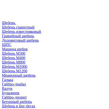
Щебень
Щебень гранитный
Щебень известняковый
Гравийный щебень
Доломитовый щебень
ЩПС
Машина щебня
Щебень М300
Щебень М400
Щебень М800
Щебень М1000
Щебень М1200
Мраморный щебень
Галька
Габбро-диабаз
Валун
Булыжник
Габбро-диорит
Бетонный щебень
Щебень в Биг-бегах