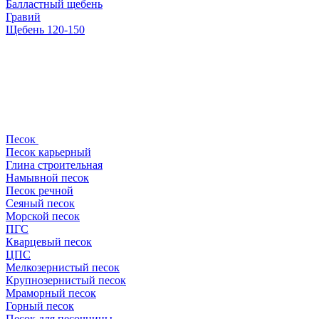
Балластный щебень
Гравий
Щебень 120-150
Песок
Песок карьерный
Глина строительная
Намывной песок
Песок речной
Сеяный песок
Морской песок
ПГС
Кварцевый песок
ЦПС
Мелкозернистый песок
Крупнозернистый песок
Мраморный песок
Горный песок
Песок для песочницы