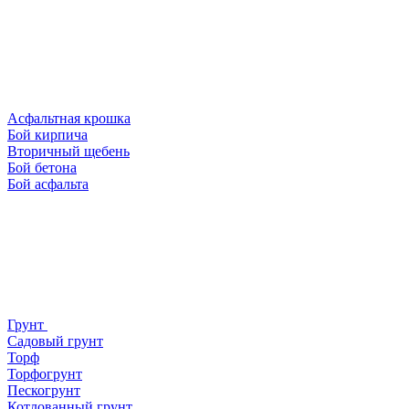
Асфальтная крошка
Бой кирпича
Вторичный щебень
Бой бетона
Бой асфальта
Грунт
Садовый грунт
Торф
Торфогрунт
Пескогрунт
Котлованный грунт