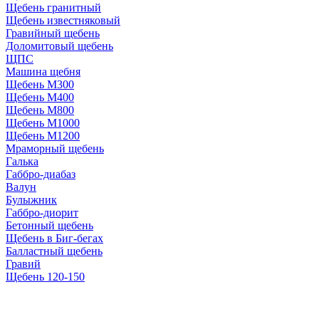
Щебень гранитный
Щебень известняковый
Гравийный щебень
Доломитовый щебень
ЩПС
Машина щебня
Щебень М300
Щебень М400
Щебень М800
Щебень М1000
Щебень М1200
Мраморный щебень
Галька
Габбро-диабаз
Валун
Булыжник
Габбро-диорит
Бетонный щебень
Щебень в Биг-бегах
Балластный щебень
Гравий
Щебень 120-150