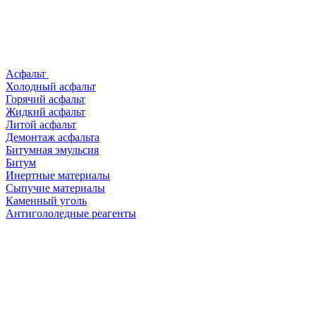
Асфальт
Холодный асфальт
Горячий асфальт
Жидкий асфальт
Литой асфальт
Демонтаж асфальта
Битумная эмульсия
Битум
Инертные материалы
Сыпучие материалы
Каменный уголь
Антигололедные реагенты