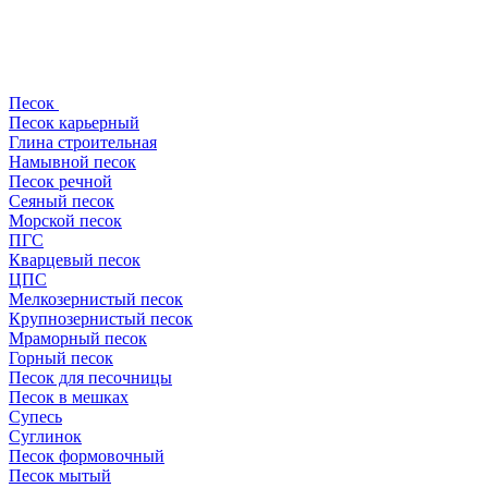
Песок
Песок карьерный
Глина строительная
Намывной песок
Песок речной
Сеяный песок
Морской песок
ПГС
Кварцевый песок
ЦПС
Мелкозернистый песок
Крупнозернистый песок
Мраморный песок
Горный песок
Песок для песочницы
Песок в мешках
Супесь
Суглинок
Песок формовочный
Песок мытый