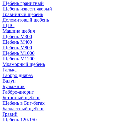
Щебень гранитный
Щебень известняковый
Гравийный щебень
Доломитовый щебень
ЩПС
Машина щебня
Щебень М300
Щебень М400
Щебень М800
Щебень М1000
Щебень М1200
Мраморный щебень
Галька
Габбро-диабаз
Валун
Булыжник
Габбро-диорит
Бетонный щебень
Щебень в Биг-бегах
Балластный щебень
Гравий
Щебень 120-150