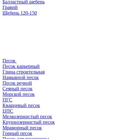
Балластный щебень
Гравий
Щебень 120-150
Песок
Песок карьерный
Глина строительная
Намывной песок
Песок речной
Сеяный песок
Морской песок
ПГС
Кварцевый песок
ЦПС
Мелкозернистый песок
Крупнозернистый песок
Мраморный песок
Горный песок
Песок для песочницы