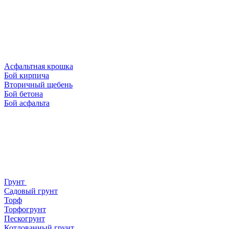
Асфальтная крошка
Бой кирпича
Вторичный щебень
Бой бетона
Бой асфальта
Грунт
Садовый грунт
Торф
Торфогрунт
Пескогрунт
Котлованный грунт