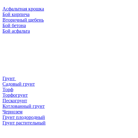
Асфальтная крошка
Бой кирпича
Вторичный щебень
Бой бетона
Бой асфальта
Грунт
Садовый грунт
Торф
Торфогрунт
Пескогрунт
Котлованный грунт
Чернозем
Грунт плодородный
Грунт растительный