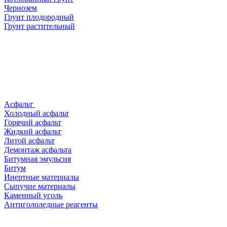
Чернозем
Грунт плодородный
Грунт растительный
Асфальт
Холодный асфальт
Горячий асфальт
Жидкий асфальт
Литой асфальт
Демонтаж асфальта
Битумная эмульсия
Битум
Инертные материалы
Сыпучие материалы
Каменный уголь
Антигололедные реагенты