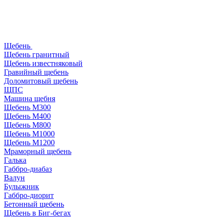
Щебень
Щебень гранитный
Щебень известняковый
Гравийный щебень
Доломитовый щебень
ЩПС
Машина щебня
Щебень М300
Щебень М400
Щебень М800
Щебень М1000
Щебень М1200
Мраморный щебень
Галька
Габбро-диабаз
Валун
Булыжник
Габбро-диорит
Бетонный щебень
Щебень в Биг-бегах