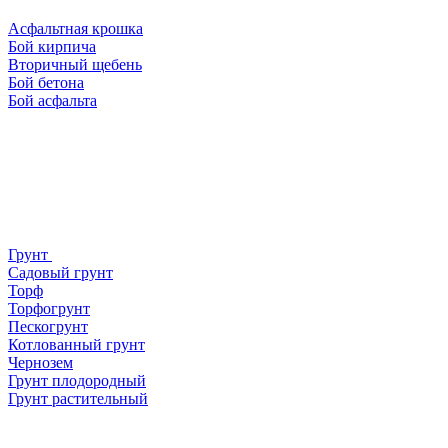
Асфальтная крошка
Бой кирпича
Вторичный щебень
Бой бетона
Бой асфальта
Грунт
Садовый грунт
Торф
Торфогрунт
Пескогрунт
Котлованный грунт
Чернозем
Грунт плодородный
Грунт растительный