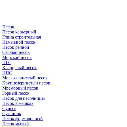
Песок
Песок карьерный
Глина строительная
Намывной песок
Песок речной
Сеяный песок
Морской песок
ПГС
Кварцевый песок
ЦПС
Мелкозернистый песок
Крупнозернистый песок
Мраморный песок
Горный песок
Песок для песочницы
Песок в мешках
Супесь
Суглинок
Песок формовочный
Песок мытый