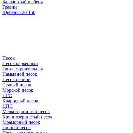
Балластный щебень
Гравий
Щебень 120-150
Песок
Песок карьерный
Глина строительная
Намывной песок
Песок речной
Сеяный песок
Морской песок
ПГС
Кварцевый песок
ЦПС
Мелкозернистый песок
Крупнозернистый песок
Мраморный песок
Горный песок
Песок для песочницы