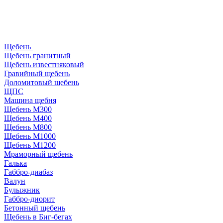
Щебень
Щебень гранитный
Щебень известняковый
Гравийный щебень
Доломитовый щебень
ЩПС
Машина щебня
Щебень М300
Щебень М400
Щебень М800
Щебень М1000
Щебень М1200
Мраморный щебень
Галька
Габбро-диабаз
Валун
Булыжник
Габбро-диорит
Бетонный щебень
Щебень в Биг-бегах