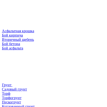
Асфальтная крошка
Бой кирпича
Вторичный щебень
Бой бетона
Бой асфальта
Грунт
Садовый грунт
Торф
Торфогрунт
Пескогрунт
Котлованный грунт