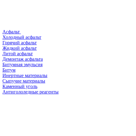
Асфальт
Холодный асфальт
Горячий асфальт
Жидкий асфальт
Литой асфальт
Демонтаж асфальта
Битумная эмульсия
Битум
Инертные материалы
Сыпучие материалы
Каменный уголь
Антигололедные реагенты