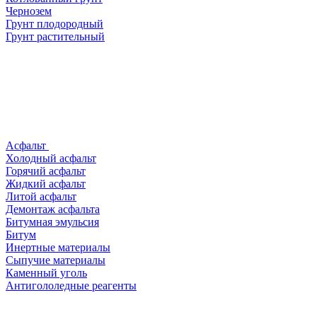
Чернозем
Грунт плодородный
Грунт растительный
Асфальт
Холодный асфальт
Горячий асфальт
Жидкий асфальт
Литой асфальт
Демонтаж асфальта
Битумная эмульсия
Битум
Инертные материалы
Сыпучие материалы
Каменный уголь
Антигололедные реагенты