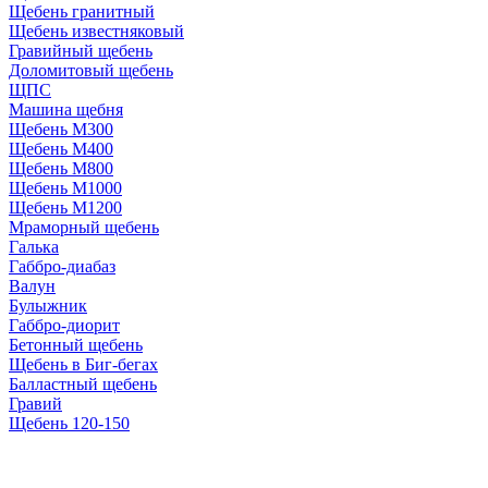
Щебень гранитный
Щебень известняковый
Гравийный щебень
Доломитовый щебень
ЩПС
Машина щебня
Щебень М300
Щебень М400
Щебень М800
Щебень М1000
Щебень М1200
Мраморный щебень
Галька
Габбро-диабаз
Валун
Булыжник
Габбро-диорит
Бетонный щебень
Щебень в Биг-бегах
Балластный щебень
Гравий
Щебень 120-150